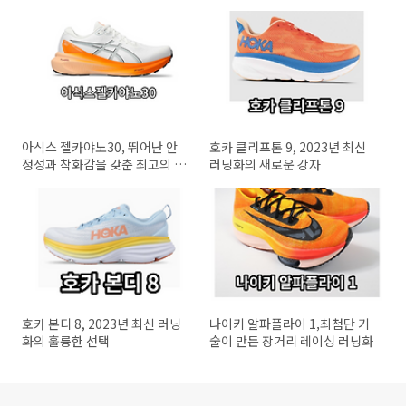
아식스 젤카야노30, 뛰어난 안
호카 클리프톤 9, 2023년 최신
정성과 착화감을 갖춘 최고의 러
러닝화의 새로운 강자
닝화
호카 본디 8, 2023년 최신 러닝
나이키 알파플라이 1,최첨단 기
화의 훌륭한 선택
술이 만든 장거리 레이싱 러닝화