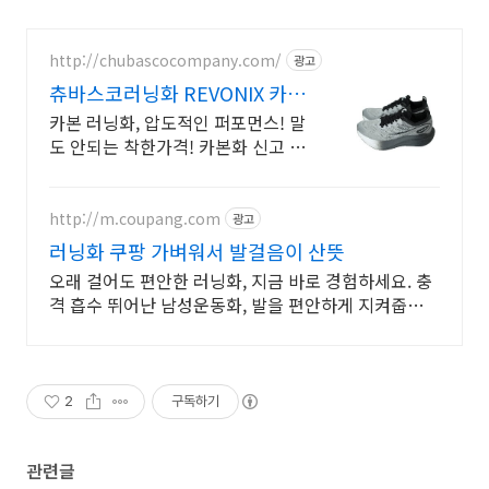
http://chubascocompany.com/
광고
츄바스코러닝화 REVONIX 카본
의 한계 없는 반발력
카본 러닝화, 압도적인 퍼포먼스! 말
도 안되는 착한가격! 카본화 신고 러
닝 시작 일상을 바꾸는 첫 카본 러닝
화, 츄바스코 Revonix
http://m.coupang.com
광고
러닝화 쿠팡 가벼워서 발걸음이 산뜻
오래 걸어도 편안한 러닝화, 지금 바로 경험하세요. 충
격 흡수 뛰어난 남성운동화, 발을 편안하게 지켜줍니
다.
2
구독하기
관련글