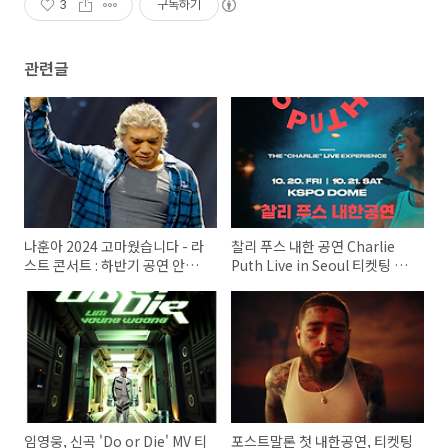
3
구독하기
관련글
나훈아 2024 고마웠습니다 - 라
찰리 푸스 내한 공연 Charlie
스트 콘서트 : 하반기 공연 안내
Puth Live in Seoul 티켓팅 방
티켓구매 (베이)
법 알아보자
임영웅, 신곡 'Do or Die' MV 티
포스트말론 첫 내한공연, 티켓팅